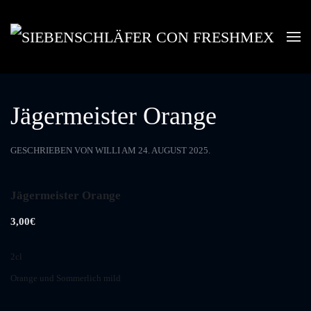
Skip to main content
Jägermeister Orange
GESCHRIEBEN VON
WILLI
AM
24. AUGUST 2025
.
Jägermeister Orange
3,00€
2cl
Orange und Sommerlich mild