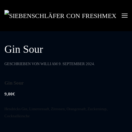
Skip to main content
Gin Sour
GESCHRIEBEN VON
WILLI
AM
9. SEPTEMBER 2024
.
Gin Sour
9,00€
Hendricks Gin, Limettensaft, Zitronen, Orangensaft, Zuckersirup,
Cocktailkirsche